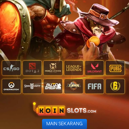
MAIN SEKARANG