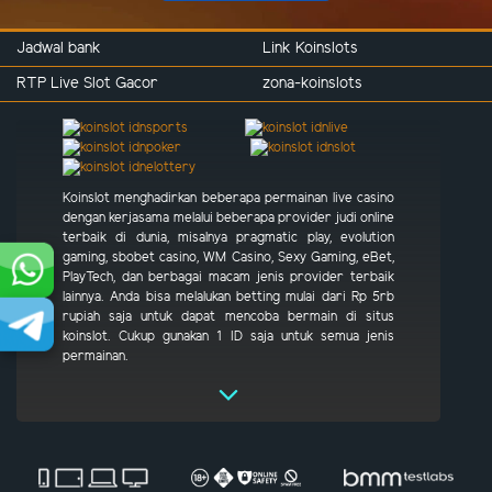
Jadwal bank
Link Koinslots
RTP Live Slot Gacor
zona-koinslots
Koinslot menghadirkan beberapa permainan live casino
dengan kerjasama melalui beberapa provider judi online
terbaik di dunia, misalnya pragmatic play, evolution
gaming, sbobet casino, WM Casino, Sexy Gaming, eBet,
PlayTech, dan berbagai macam jenis provider terbaik
lainnya. Anda bisa melalukan betting mulai dari Rp 5rb
rupiah saja untuk dapat mencoba bermain di situs
koinslot. Cukup gunakan 1 ID saja untuk semua jenis
permainan.